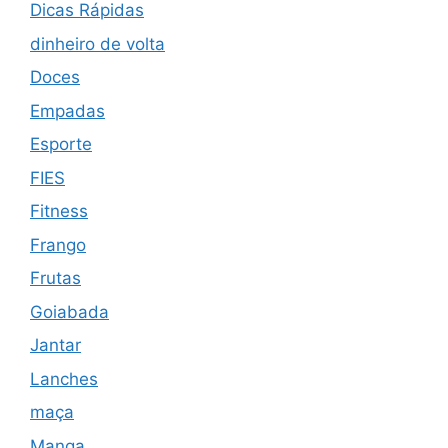
Dicas Rápidas
dinheiro de volta
Doces
Empadas
Esporte
FIES
Fitness
Frango
Frutas
Goiabada
Jantar
Lanches
maça
Manga